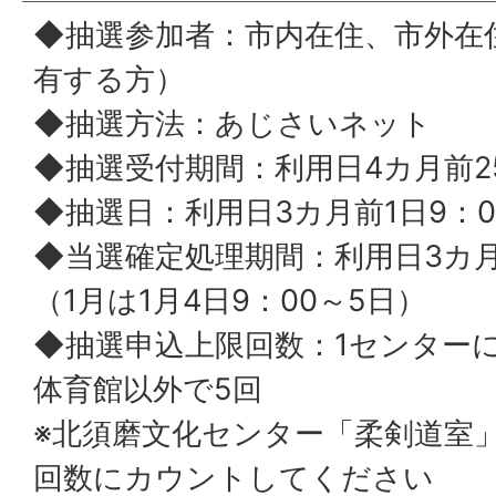
◆抽選参加者：市内在住、市外在
有する方）
◆抽選方法：あじさいネット
◆抽選受付期間：利用日4カ月前2
◆抽選日：利用日3カ月前1日9：0
◆当選確定処理期間：利用日3カ月
（1月は1月4日9：00～5日）
◆抽選申込上限回数：1センター
体育館以外で5回
※北須磨文化センター「柔剣道室
回数にカウントしてください