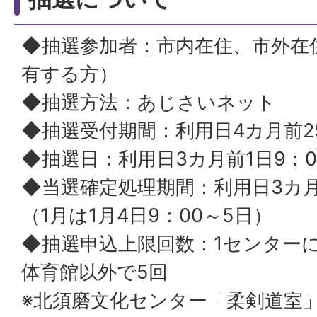
◆抽選参加者：市内在住、市外在
有する方）
◆抽選方法：あじさいネット
◆抽選受付期間：利用日4カ月前
◆抽選日：利用日3カ月前1日9：
◆当選確定処理期間：利用日3カ月
（1月は1月4日9：00～5日）
◆抽選申込上限回数：1センター
体育館以外で5回
※北須磨文化センター「柔剣道室