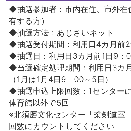
◆抽選参加者：市内在住、市外在
有する方）
◆抽選方法：あじさいネット
◆抽選受付期間：利用日4カ月前2
◆抽選日：利用日3カ月前1日9：0
◆当選確定処理期間：利用日3カ月
（1月は1月4日9：00～5日）
◆抽選申込上限回数：1センター
体育館以外で5回
※北須磨文化センター「柔剣道室
回数にカウントしてください