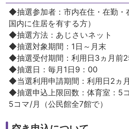
◆抽選参加者：市内在住・在勤・
国内に住居を有する方）
◆抽選方法：あじさいネット
◆抽選対象期間：1日～月末
◆抽選受付期間：利用日3ヵ月前2
◆抽選日：毎月1日9：00
◆当選利用申請期間：利用日2ヵ月前
◆抽選申込上限回数：体育室：5コ
5コマ/月（公民館全7館で）
空き申込について