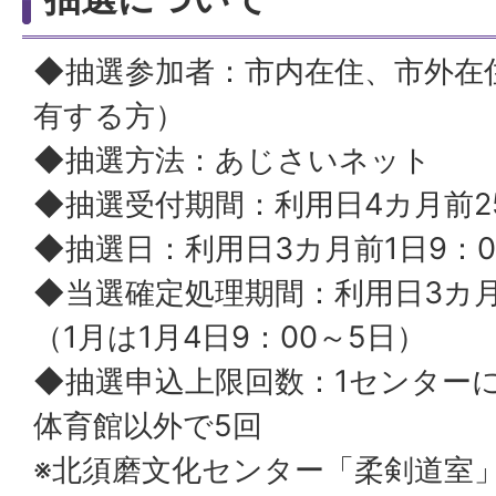
◆抽選参加者：市内在住、市外在
有する方）
◆抽選方法：あじさいネット
◆抽選受付期間：利用日4カ月前
◆抽選日：利用日3カ月前1日9：
◆当選確定処理期間：利用日3カ月
（1月は1月4日9：00～5日）
◆抽選申込上限回数：1センター
体育館以外で5回
※北須磨文化センター「柔剣道室