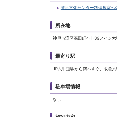
灘区文化センター料理教室へ
所在地
神戸市灘区深田町4-1-39メイン六
最寄り駅
JR六甲道駅から南へすぐ、阪急
駐車場情報
なし
施設内容