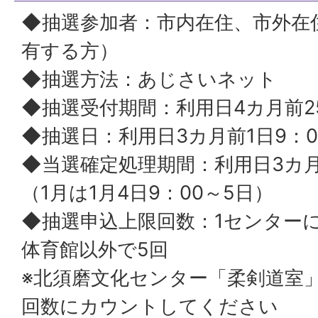
◆抽選参加者：市内在住、市外在
有する方）
◆抽選方法：あじさいネット
◆抽選受付期間：利用日4カ月前
◆抽選日：利用日3カ月前1日9：0
◆当選確定処理期間：利用日3カ月
（1月は1月4日9：00～5日）
◆抽選申込上限回数：1センター
体育館以外で5回
※北須磨文化センター「柔剣道室
回数にカウントしてください