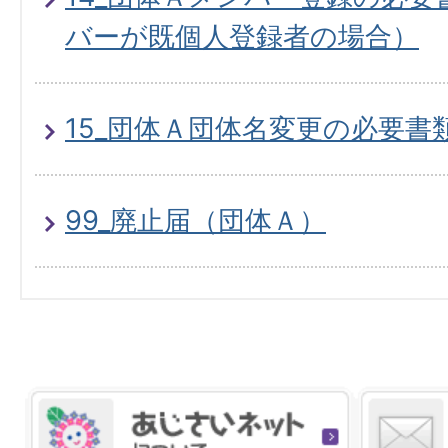
バーが既個人登録者の場合）
15_団体Ａ団体名変更の必要書
99_廃止届（団体Ａ）